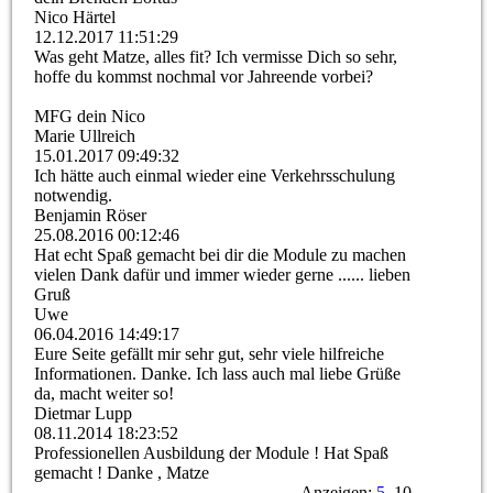
Nico Härtel
12.12.2017
11:51:29
Was geht Matze, alles fit? Ich vermisse Dich so sehr,
hoffe du kommst nochmal vor Jahreende vorbei?
MFG dein Nico
Marie Ullreich
15.01.2017
09:49:32
Ich hätte auch einmal wieder eine Verkehrsschulung
notwendig.
Benjamin Röser
25.08.2016
00:12:46
Hat echt Spaß gemacht bei dir die Module zu machen
vielen Dank dafür und immer wieder gerne ...... lieben
Gruß
Uwe
06.04.2016
14:49:17
Eure Seite gefällt mir sehr gut, sehr viele hilfreiche
Informationen. Danke. Ich lass auch mal liebe Grüße
da, macht weiter so!
Dietmar Lupp
08.11.2014
18:23:52
Professionellen Ausbildung der Module ! Hat Spaß
gemacht ! Danke , Matze
Anzeigen:
5
10